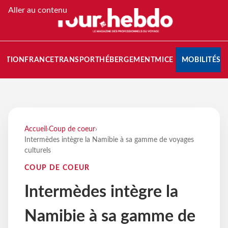
Aller au contenu
NATION
FRANCE
TRANSPORT
HÉBERGEMENT
MICE
MOBILITÉS
Accueil
›
Coup de coeur
›
Intermèdes intègre la Namibie à sa gamme de voyages
culturels
COUP DE COEUR
Intermèdes intègre la
Namibie à sa gamme de