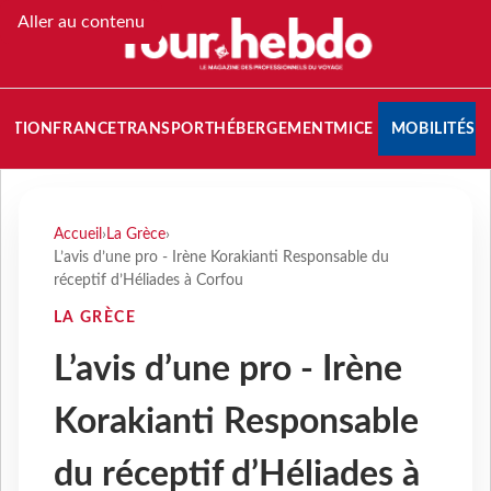
Aller au contenu
NATION
FRANCE
TRANSPORT
HÉBERGEMENT
MICE
MOBILITÉS
Accueil
›
La Grèce
›
L’avis d’une pro - Irène Korakianti Responsable du
réceptif d’Héliades à Corfou
LA GRÈCE
L’avis d’une pro - Irène
Korakianti Responsable
du réceptif d’Héliades à