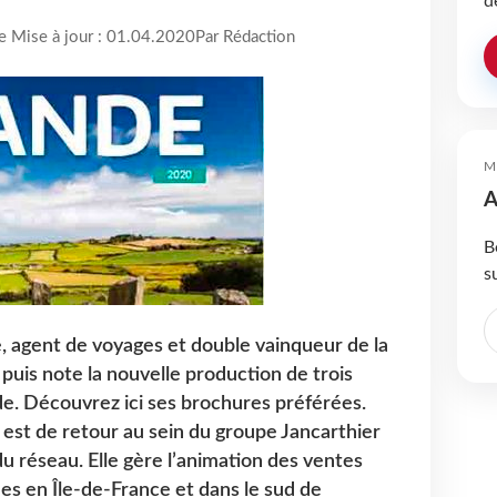
d
re Mise à jour : 01.04.2020
Par Rédaction
M
A
B
s
, agent de voyages et double vainqueur de la
puis note la nouvelle production de trois
de. Découvrez ici ses brochures préférées.
 est de retour au sein du groupe Jancarthier
u réseau. Elle gère l’animation des ventes
ées en Île-de-France et dans le sud de