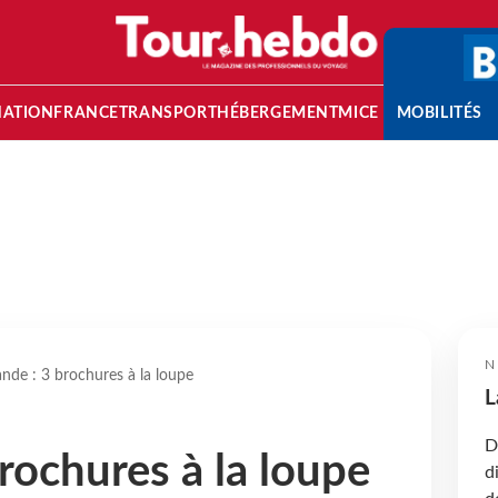
NATION
FRANCE
TRANSPORT
HÉBERGEMENT
MICE
MOBILITÉS
N
lande : 3 brochures à la loupe
L
D
brochures à la loupe
d