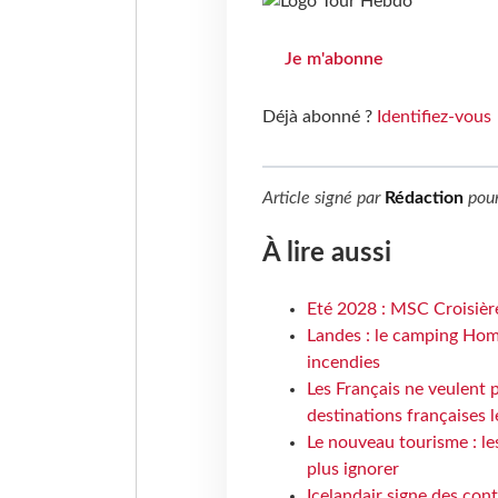
Je m'abonne
Déjà abonné ?
Identifiez-vous
Article signé par
Rédaction
pou
À lire aussi
Eté 2028 : MSC Croisière
Landes : le camping Hom
incendies
Les Français ne veulent p
destinations françaises l
Le nouveau tourisme : le
plus ignorer
Icelandair signe des con