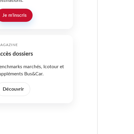
estinations.
Je m'inscris
AGAZINE
ccès dossiers
enchmarks marchés, Icotour et
uppléments Bus&Car.
Découvrir