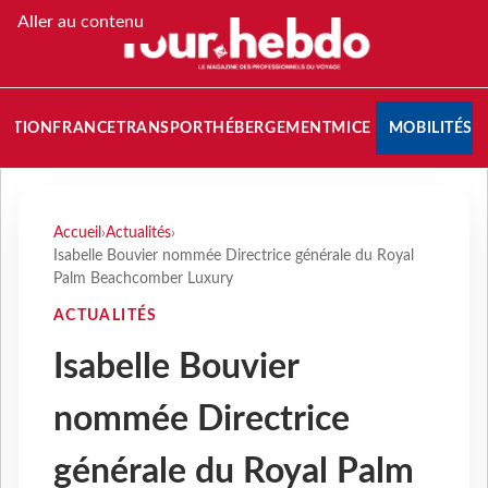
Aller au contenu
NATION
FRANCE
TRANSPORT
HÉBERGEMENT
MICE
MOBILITÉS
Accueil
›
Actualités
›
Isabelle Bouvier nommée Directrice générale du Royal
Palm Beachcomber Luxury
ACTUALITÉS
Isabelle Bouvier
nommée Directrice
générale du Royal Palm