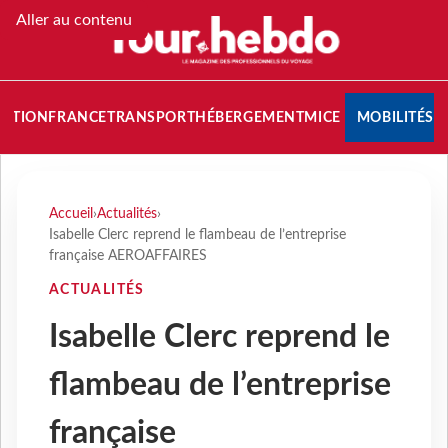
Aller au contenu
NATION
FRANCE
TRANSPORT
HÉBERGEMENT
MICE
MOBILITÉS
Accueil
›
Actualités
›
Isabelle Clerc reprend le flambeau de l’entreprise
française AEROAFFAIRES
ACTUALITÉS
Isabelle Clerc reprend le
flambeau de l’entreprise
française