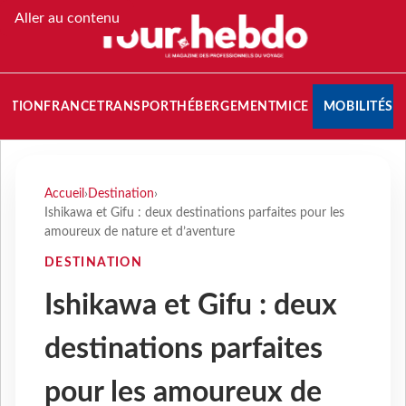
Aller au contenu
NATION
FRANCE
TRANSPORT
HÉBERGEMENT
MICE
MOBILITÉS
Accueil
›
Destination
›
Ishikawa et Gifu : deux destinations parfaites pour les
amoureux de nature et d’aventure
DESTINATION
Ishikawa et Gifu : deux
destinations parfaites
pour les amoureux de