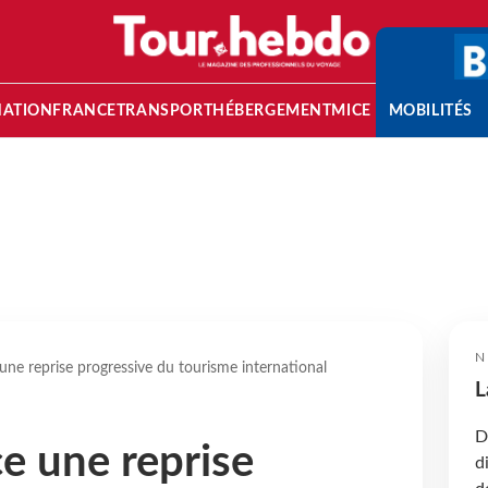
NATION
FRANCE
TRANSPORT
HÉBERGEMENT
MICE
MOBILITÉS
N
une reprise progressive du tourisme international
L
D
ce une reprise
d