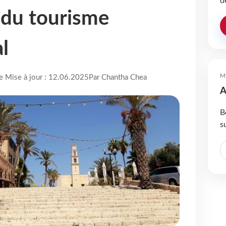
d
 du tourisme
l
M
re Mise à jour : 12.06.2025
Par Chantha Chea
A
B
s