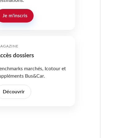
estinations.
Je m'inscris
AGAZINE
ccès dossiers
enchmarks marchés, Icotour et
uppléments Bus&Car.
Découvrir