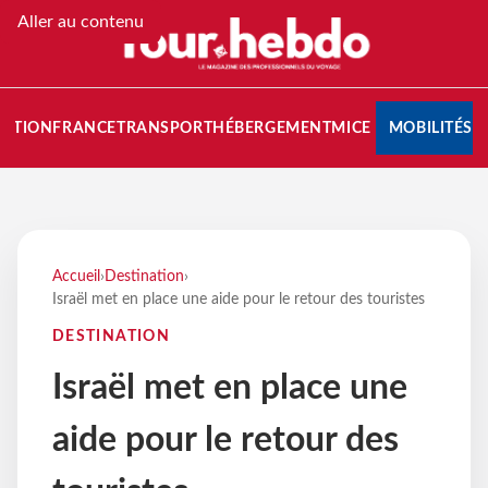
Aller au contenu
NATION
FRANCE
TRANSPORT
HÉBERGEMENT
MICE
MOBILITÉS
Accueil
›
Destination
›
Israël met en place une aide pour le retour des touristes
DESTINATION
Israël met en place une
aide pour le retour des