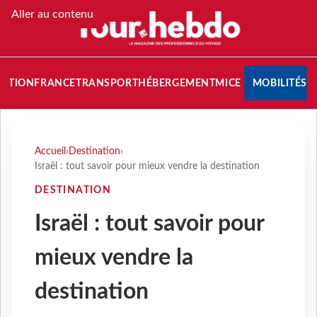
Aller au contenu
NATION
FRANCE
TRANSPORT
HÉBERGEMENT
MICE
MOBILITÉS
Accueil
›
Destination
›
Israël : tout savoir pour mieux vendre la destination
DESTINATION
Israël : tout savoir pour
mieux vendre la
destination