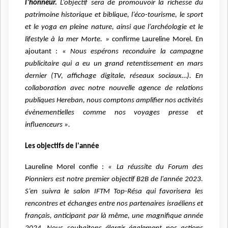
l’honneur.
L’objectif sera de promouvoir la richesse du
patrimoine historique et biblique, l’éco-tourisme, le sport
et le yoga en pleine nature, ainsi que l’archéologie et le
lifestyle à la mer Morte. »
confirme Laureline Morel. En
ajoutant :
«
Nous espérons reconduire la campagne
publicitaire qui a eu un grand retentissement en mars
dernier (TV, affichage digitale, réseaux sociaux…).
E
n
collaboration avec notre nouvelle agence de relations
publiques Hereban,
nous
comptons amplifier nos activités
évènementielles comme nos voyages presse et
influenceurs ».
Les objectifs de l'année
Laureline Morel confie :
« La réussite du
Forum des
Pionniers e
st notre premier
objectif
B2B
de l'année 2023.
S’en suivra le salon
IFTM Top-Résa
qui favorisera
les
rencontres et échanges entre nos partenaires israéliens et
français, anticipant par là même, une magnifique année