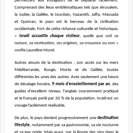
permettant aux voyageurs de se déplacer facilement.
Comprenant des lieux emblématiques tels que Jérusalem,
la Judée, la Galilée, le Jourdain, Nazareth, Jaffa, Massada
et Qumran, le pays est le berceau de la civilisation
occidentale. Fort de cette richesse culturelle et historique,
«
Israël accueille chaque visiteur
, quelle que soit sa
nature, sa motivation, ses origines, sa croyance ou non »
confie Laureline Morel.
Autres atouts de la destination : son accès sur les mers
Méditerranée, Rouge, Morte et de Galilée, toutes
différentes les unes des autres. Avec seulement une heure
de décalage horaire,
9 mois d’ensoleillement par an
, des
guides d’excellent niveau, l’anglais couramment pratiqué
et le français parlé par 20 % de la population, Israël est un
voyage facilement réalisable.
De plus, le pays devient progressivement une
destination
lifestyle
, notamment par sa gastronomie, sa vie nocturne
et sa gay pride. Mais aussi, par la Route des vins dans le