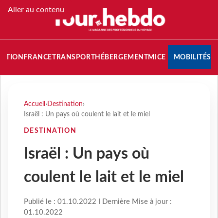
Aller au contenu
NATION
FRANCE
TRANSPORT
HÉBERGEMENT
MICE
MOBILITÉS
Accueil
›
Destination
›
Israël : Un pays où coulent le lait et le miel
DESTINATION
Israël : Un pays où
coulent le lait et le miel
Publié le : 01.10.2022 I Dernière Mise à jour :
01.10.2022