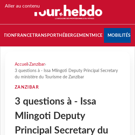
Aller au contenu
NATION
FRANCE
TRANSPORT
HÉBERGEMENT
MICE
MOBILITÉS
Accueil
›
Zanzibar
›
3 questions à - Issa Mlingoti Deputy Principal Secretary
du ministère du Tourisme de Zanzibar
ZANZIBAR
3 questions à - Issa
Mlingoti Deputy
Principal Secretary du