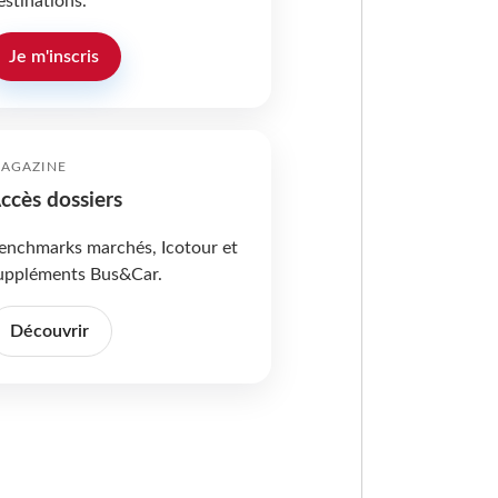
estinations.
Je m'inscris
AGAZINE
ccès dossiers
enchmarks marchés, Icotour et
uppléments Bus&Car.
Découvrir