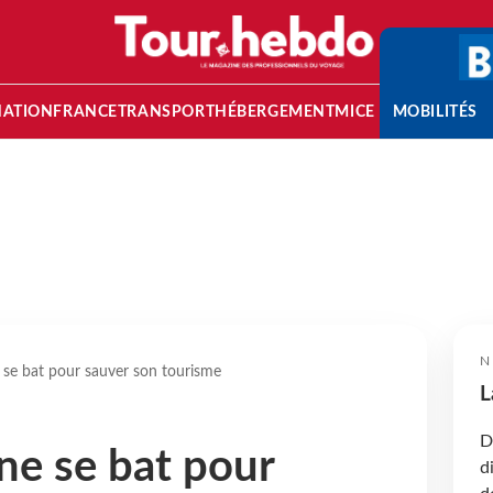
NATION
FRANCE
TRANSPORT
HÉBERGEMENT
MICE
MOBILITÉS
N
e se bat pour sauver son tourisme
L
D
ine se bat pour
d