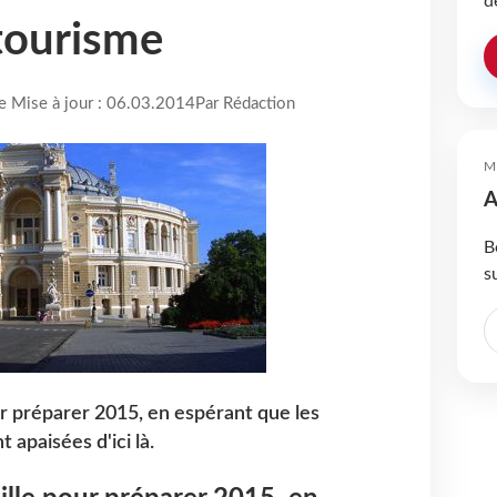
d
tourisme
re Mise à jour : 06.03.2014
Par Rédaction
M
A
B
s
ur préparer 2015, en espérant que les
 apaisées d'ici là.