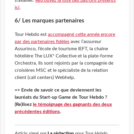
travailler.
Retrouvez la liste des patrons présents
ici
.
6/ Les marques partenaires
Tour Hebdo est
accompagné cette année encore
par des partenaires fidèles
avec l’assureur
Assurinco, l’école de tourisme IEFT, la chaîne
hôtelière The LUX* Collective et la plate-forme
Orchestra. Ils sont rejoints par la compagnie de
croisières MSC et le spécialiste de la relation
client (call centers) Webhelp.
=> Envie de savoir ce que deviennent les
lauréats du Start-up Game de Tour Hebdo ?
(Re)lisez
le témoignage des gagnants des deux
précédentes éditions
.
Article signé par
La rédaction
pour
Tour Hebdo
.