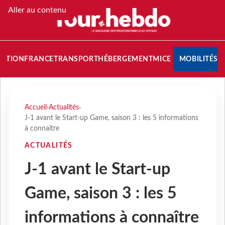
Aller au contenu
NATION
FRANCE
TRANSPORT
HÉBERGEMENT
MICE
MOBILITÉS
Accueil
›
Actualités
›
J-1 avant le Start-up Game, saison 3 : les 5 informations
à connaître
ACTUALITÉS
J-1 avant le Start-up
Game, saison 3 : les 5
informations à connaître