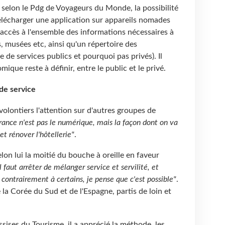
, selon le Pdg de Voyageurs du Monde, la possibilité
élécharger une application sur appareils nomades
 accès à l'ensemble des informations nécessaires à
, musées etc, ainsi qu'un répertoire des
sse de services publics et pourquoi pas privés). Il
que reste à définir, entre le public et le privé.
de service
volontiers l'attention sur d'autres groupes de
France n'est pas le numérique, mais la façon dont on va
t rénover l'hôtellerie"
.
lon lui la moitié du bouche à oreille en faveur
l faut arrêter de mélanger service et servilité, et
 contrairement à certains, je pense que c'est possible"
.
e la Corée du Sud et de l'Espagne, partis de loin et
sises du Tourisme, il a apprécié la méthode, les