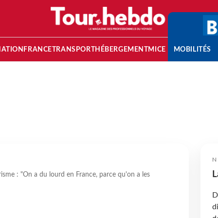
NATION
FRANCE
TRANSPORT
HÉBERGEMENT
MICE
MOBILITÉS
N
L
risme : "On a du lourd en France, parce qu'on a les
D
d