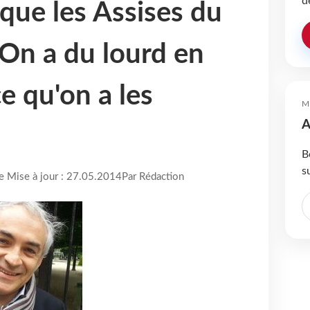
d
oque les Assises du
"On a du lourd en
e qu'on a les
M
A
B
s
re Mise à jour : 27.05.2014
Par Rédaction