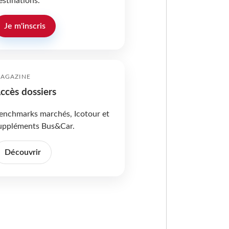
estinations.
Je m'inscris
AGAZINE
ccès dossiers
enchmarks marchés, Icotour et
uppléments Bus&Car.
Découvrir