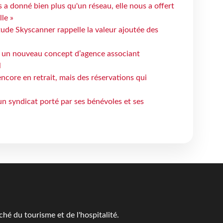
 a donné bien plus qu'un réseau, elle nous a offert
le »
tude Skyscanner rappelle la valeur ajoutée des
 un nouveau concept d’agence associant
l
ncore en retrait, mais des réservations qui
un syndicat porté par ses bénévoles et ses
é du tourisme et de l'hospitalité.