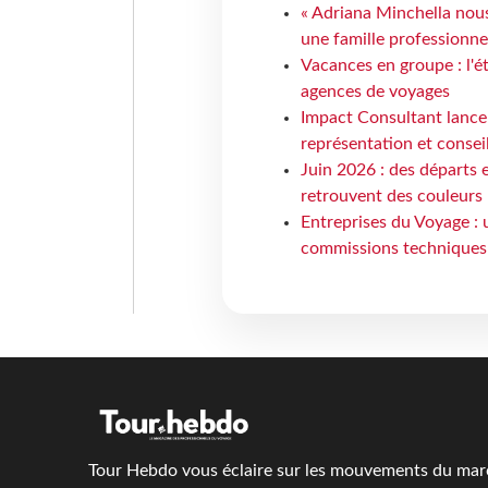
« Adriana Minchella nous
une famille professionnel
Vacances en groupe : l'é
agences de voyages
Impact Consultant lance
représentation et consei
Juin 2026 : des départs e
retrouvent des couleurs
Entreprises du Voyage : 
commissions techniques
Tour Hebdo vous éclaire sur les mouvements du march