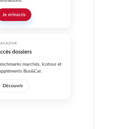
estinations.
Je m'inscris
AGAZINE
ccès dossiers
enchmarks marchés, Icotour et
uppléments Bus&Car.
Découvrir