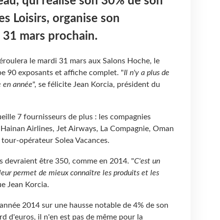
eau, qui réalise son 30% de son
s Loisirs, organise son
 31 mars prochain.
éroulera le mardi 31 mars aux Salons Hoche, le
e 90 exposants et affiche complet. "
Il n'y a plus de
ée en année
", se félicite Jean Korcia, président du
ille 7 fournisseurs de plus : les compagnies
 Hainan Airlines, Jet Airways, La Compagnie, Oman
le tour-opérateur Solea Vacances.
s devraient être 350, comme en 2014. "
C'est un
eur permet de mieux connaître les produits et les
ue Jean Korcia.
l'année 2014 sur une hausse notable de 4% de son
ard d'euros, il n'en est pas de même pour la