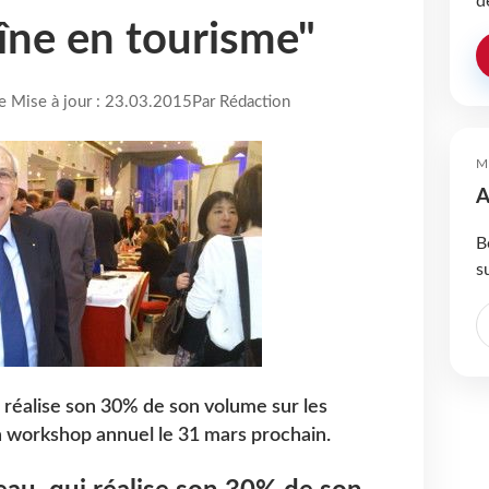
d
aîne en tourisme"
re Mise à jour : 23.03.2015
Par Rédaction
M
A
B
s
i réalise son 30% de son volume sur les
on workshop annuel le 31 mars prochain.