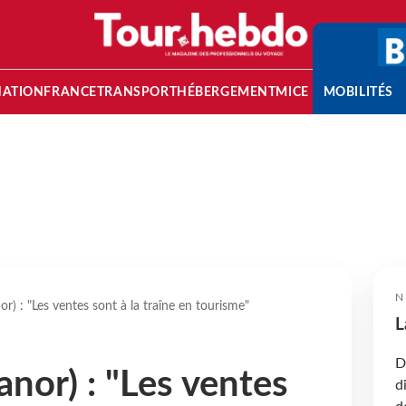
NATION
FRANCE
TRANSPORT
HÉBERGEMENT
MICE
MOBILITÉS
N
or) : "Les ventes sont à la traîne en tourisme"
L
D
anor) : "Les ventes
d