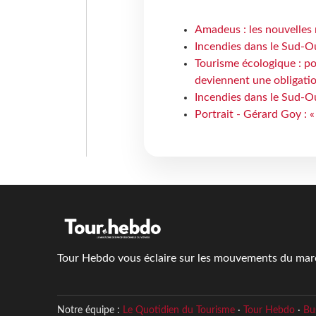
Amadeus : les nouvelles 
Incendies dans le Sud-Oue
Tourisme écologique : po
deviennent une obligatio
Incendies dans le Sud-Ou
Portrait - Gérard Goy : «
Tour Hebdo vous éclaire sur les mouvements du march
Notre équipe :
Le Quotidien du Tourisme
·
Tour Hebdo
·
Bu