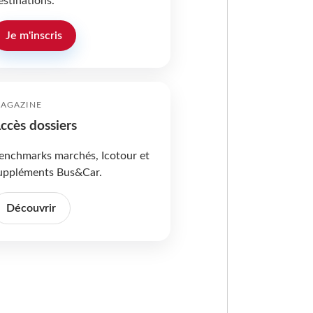
estinations.
Je m'inscris
AGAZINE
ccès dossiers
enchmarks marchés, Icotour et
uppléments Bus&Car.
Découvrir