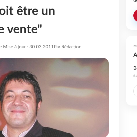
d
oit être un
e vente"
M
re Mise à jour : 30.03.2011
Par Rédaction
A
B
s