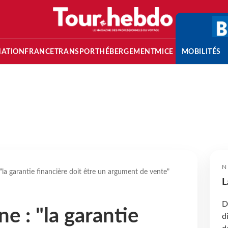
NATION
FRANCE
TRANSPORT
HÉBERGEMENT
MICE
MOBILITÉS
N
 "la garantie financière doit être un argument de vente"
L
D
ne : "la garantie
d