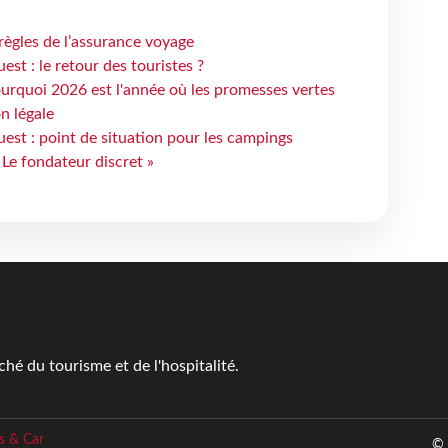
règles de l’assurance voyage
st : le retour des touristes ?
urquoi 2026 est l'année où les promesses vertes
n légale
est : point de situation pour les campings
 Le fondateur discret »
é du tourisme et de l'hospitalité.
s & Car
© 