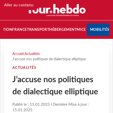
Aller au contenu
NATION
FRANCE
TRANSPORT
HÉBERGEMENT
MICE
MOBILITÉS
Accueil
›
Actualités
›
J’accuse nos politiques de dialectique elliptique
ACTUALITÉS
J’accuse nos politiques
de dialectique elliptique
Publié le : 15.01.2025 I Dernière Mise à jour :
15.01.2025