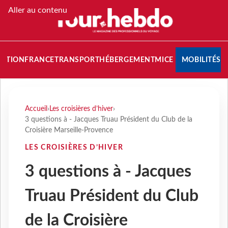
Aller au contenu
NATION
FRANCE
TRANSPORT
HÉBERGEMENT
MICE
MOBILITÉS
Accueil
›
Les croisières d’hiver
›
3 questions à - Jacques Truau Président du Club de la
Croisière Marseille-Provence
LES CROISIÈRES D’HIVER
3 questions à - Jacques
Truau Président du Club
de la Croisière