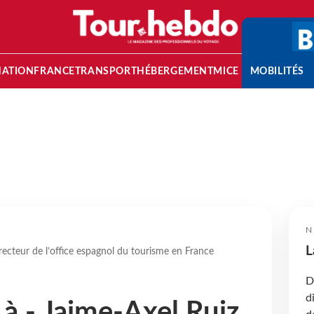
NATION
FRANCE
TRANSPORT
HÉBERGEMENT
MICE
MOBILITÉS
N
L
recteur de l’office espagnol du tourisme en France
D
d
 à - Jaime-Axel Ruiz