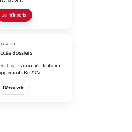
estinations.
Je m'inscris
AGAZINE
ccès dossiers
enchmarks marchés, Icotour et
uppléments Bus&Car.
Découvrir