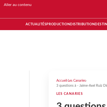
Aller au contenu
ACTUALITÉS
PRODUCTION
DISTRIBUTION
DESTI
Accueil
›
Les Canaries
›
3 questions à - Jaime-Axel Ruiz Di
LES CANARIES
3 questions