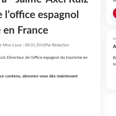
d
 l’office espagnol
 en France
M
re Mise à jour : 08.01.2010
Par Rédaction
A
B
s
e ce contenu, abonnez-vous dès maintenant