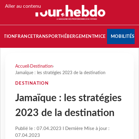
Aller au contenu
NATION
FRANCE
TRANSPORT
HÉBERGEMENT
MICE
MOBILITÉS
Accueil
›
Destination
›
Jamaïque : les stratégies 2023 de la destination
DESTINATION
Jamaïque : les stratégies
2023 de la destination
Publié le : 07.04.2023 I Dernière Mise à jour :
07.04.2023