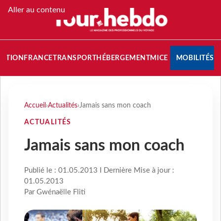
Aller au contenu
NATION
FRANCE
TRANSPORT
HÉBERGEMENT
MICE
MOBILITÉS
Accueil
›
Actualités
›
Jamais sans mon coach
ACTUALITÉS
Jamais sans mon coach
Publié le : 01.05.2013 I Dernière Mise à jour :
01.05.2013
Par Gwénaëlle Fliti