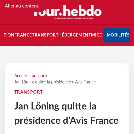
Aller au contenu
NATION
FRANCE
TRANSPORT
HÉBERGEMENT
MICE
MOBILITÉS
Accueil
›
Transport
›
Jan Löning quitte la présidence d'Avis France
TRANSPORT
Jan Löning quitte la
présidence d'Avis France