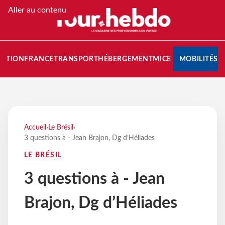
Aller au contenu
NATION
FRANCE
TRANSPORT
HÉBERGEMENT
MICE
MOBILITÉS
Accueil
›
Le Brésil
›
3 questions à - Jean Brajon, Dg d’Héliades
LE BRÉSIL
3 questions à - Jean
Brajon, Dg d’Héliades