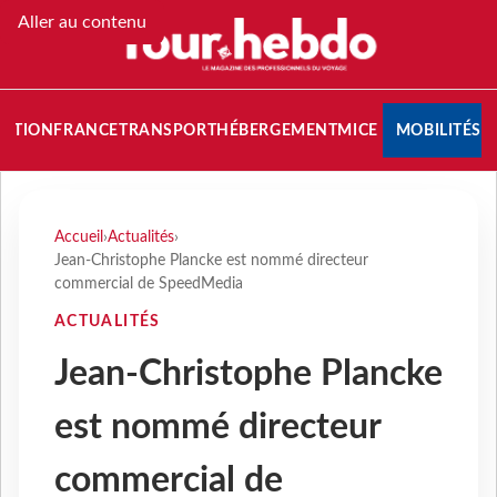
Aller au contenu
NATION
FRANCE
TRANSPORT
HÉBERGEMENT
MICE
MOBILITÉS
Accueil
›
Actualités
›
Jean-Christophe Plancke est nommé directeur
commercial de SpeedMedia
ACTUALITÉS
Jean-Christophe Plancke
est nommé directeur
commercial de