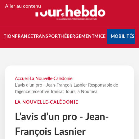
Aller au contenu
NATION
FRANCE
TRANSPORT
HÉBERGEMENT
MICE
MOBILITÉS
Accueil
›
La Nouvelle-Calédonie
›
L’avis d’un pro - Jean-François Lasnier Responsable de
l’agence réceptive Transat Tours, à Nouméa
LA NOUVELLE-CALÉDONIE
L’avis d’un pro - Jean-
François Lasnier