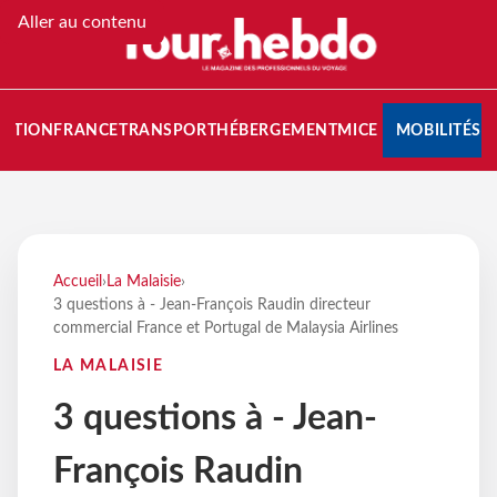
Aller au contenu
NATION
FRANCE
TRANSPORT
HÉBERGEMENT
MICE
MOBILITÉS
Accueil
›
La Malaisie
›
3 questions à - Jean-François Raudin directeur
commercial France et Portugal de Malaysia Airlines
LA MALAISIE
3 questions à - Jean-
François Raudin