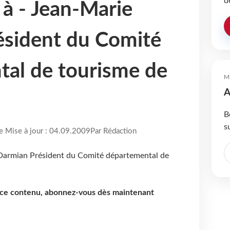
d
 à - Jean-Marie
ésident du Comité
al de tourisme de
M
A
B
s
re Mise à jour : 04.09.2009
Par Rédaction
e ce contenu, abonnez-vous dès maintenant