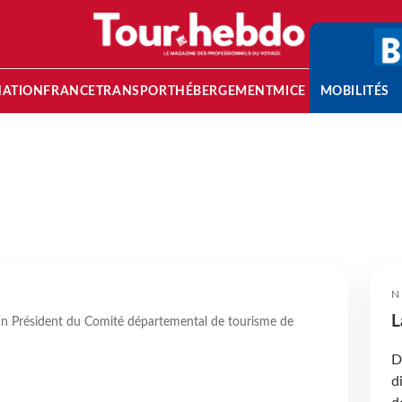
NATION
FRANCE
TRANSPORT
HÉBERGEMENT
MICE
MOBILITÉS
N
L
an Président du Comité départemental de tourisme de
D
d