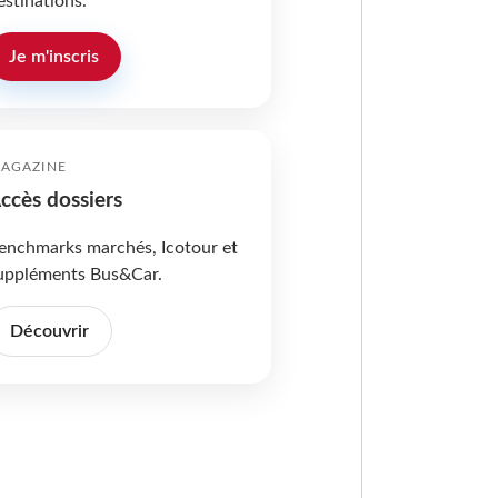
estinations.
Je m'inscris
AGAZINE
ccès dossiers
enchmarks marchés, Icotour et
uppléments Bus&Car.
Découvrir