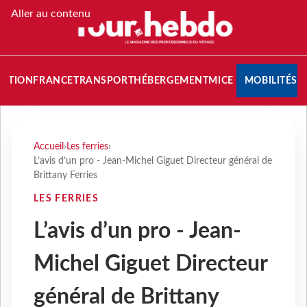
Aller au contenu
NATION
FRANCE
TRANSPORT
HÉBERGEMENT
MICE
MOBILITÉS
Accueil
›
Les ferries
›
L’avis d’un pro - Jean-Michel Giguet Directeur général de
Brittany Ferries
LES FERRIES
L’avis d’un pro - Jean-
Michel Giguet Directeur
général de Brittany