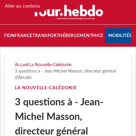
Aller au contenu
NATION
FRANCE
TRANSPORT
HÉBERGEMENT
MICE
MOBILITÉS
Accueil
›
La Nouvelle-Calédonie
›
3 questions à - Jean-Michel Masson, directeur général
d’Aircalin
LA NOUVELLE-CALÉDONIE
3 questions à - Jean-
Michel Masson,
directeur général