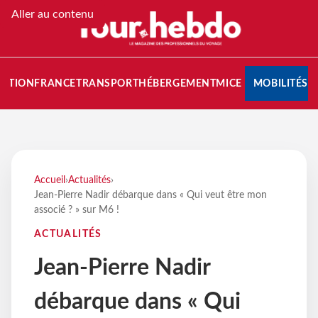
Aller au contenu
NATION
FRANCE
TRANSPORT
HÉBERGEMENT
MICE
MOBILITÉS
Accueil
›
Actualités
›
Jean-Pierre Nadir débarque dans « Qui veut être mon
associé ? » sur M6 !
ACTUALITÉS
Jean-Pierre Nadir
débarque dans « Qui