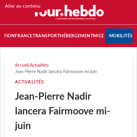
Aller au contenu
NATION
FRANCE
TRANSPORT
HÉBERGEMENT
MICE
MOBILITÉS
Accueil
›
Actualités
›
Jean-Pierre Nadir lancera Fairmoove mi-juin
ACTUALITÉS
Jean-Pierre Nadir
lancera Fairmoove mi-
juin