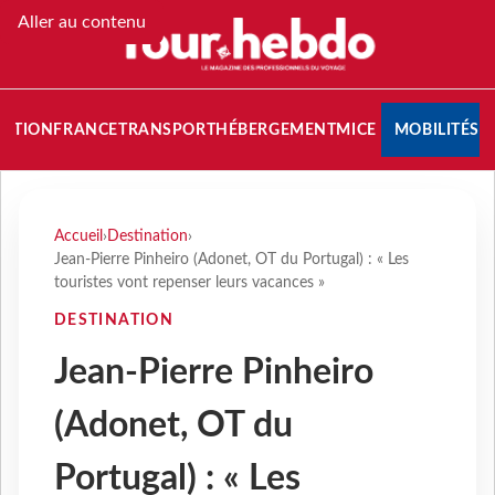
Aller au contenu
NATION
FRANCE
TRANSPORT
HÉBERGEMENT
MICE
MOBILITÉS
Accueil
›
Destination
›
Jean-Pierre Pinheiro (Adonet, OT du Portugal) : « Les
touristes vont repenser leurs vacances »
DESTINATION
Jean-Pierre Pinheiro
(Adonet, OT du
Portugal) : « Les