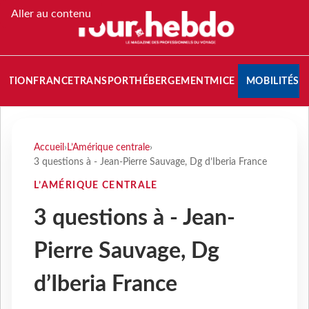
Aller au contenu
NATION
FRANCE
TRANSPORT
HÉBERGEMENT
MICE
MOBILITÉS
Accueil
›
L’Amérique centrale
›
3 questions à - Jean-Pierre Sauvage, Dg d’Iberia France
L’AMÉRIQUE CENTRALE
3 questions à - Jean-
Pierre Sauvage, Dg
d’Iberia France