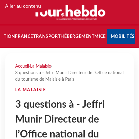
Aller au contenu
NATION
FRANCE
TRANSPORT
HÉBERGEMENT
MICE
MOBILITÉS
Accueil
›
La Malaisie
›
3 questions à - Jeffri Munir Directeur de l’Office national
du tourisme de Malaisie à Paris
LA MALAISIE
3 questions à - Jeffri
Munir Directeur de
l’Office national du