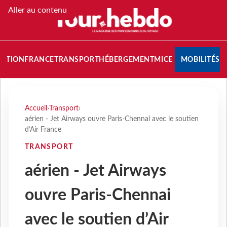
Aller au contenu
NATION
FRANCE
TRANSPORT
HÉBERGEMENT
MICE
MOBILITÉS
Accueil
›
Transport
›
aérien - Jet Airways ouvre Paris-Chennai avec le soutien
d’Air France
TRANSPORT
aérien - Jet Airways
ouvre Paris-Chennai
avec le soutien d’Air