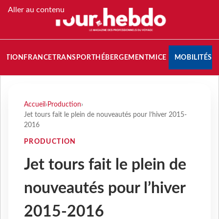
Aller au contenu
NATION
FRANCE
TRANSPORT
HÉBERGEMENT
MICE
MOBILITÉS
Accueil
›
Production
›
Jet tours fait le plein de nouveautés pour l’hiver 2015-
2016
PRODUCTION
Jet tours fait le plein de
nouveautés pour l’hiver
2015-2016