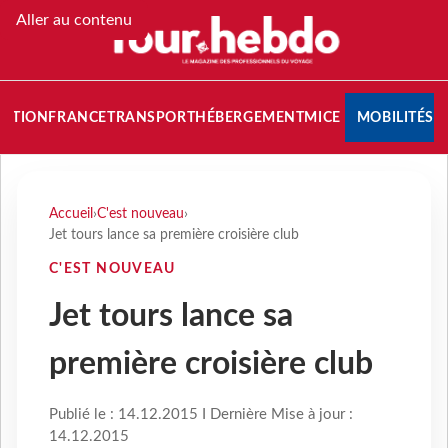
Aller au contenu
NATION
FRANCE
TRANSPORT
HÉBERGEMENT
MICE
MOBILITÉS
Accueil
›
C'est nouveau
›
Jet tours lance sa première croisière club
C'EST NOUVEAU
Jet tours lance sa
première croisière club
Publié le : 14.12.2015 I Dernière Mise à jour :
14.12.2015