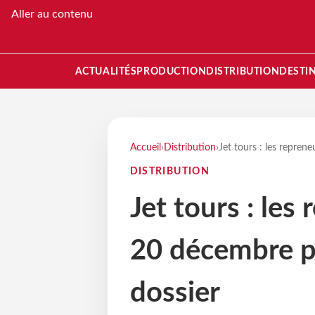
Aller au contenu
ACTUALITÉS
PRODUCTION
DISTRIBUTION
DESTI
Accueil
›
Distribution
›
Jet tours : les repre
DISTRIBUTION
Jet tours : les
20 décembre p
dossier