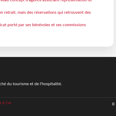
veau concept d’agence associant représentation et
n retrait, mais des réservations qui retrouvent des
icat porté par ses bénévoles et ses commissions
é du tourisme et de l'hospitalité.
s & Car
© 