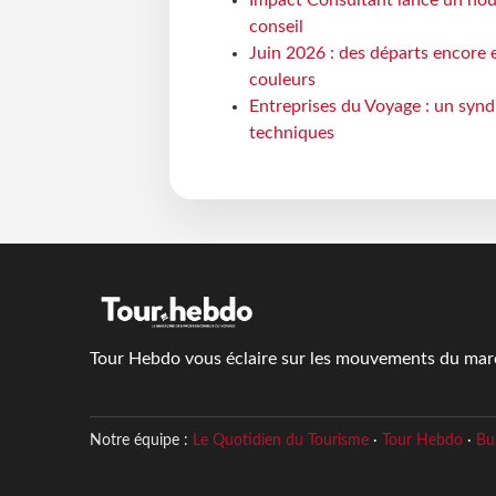
Impact Consultant lance un nou
conseil
Juin 2026 : des départs encore e
couleurs
Entreprises du Voyage : un synd
techniques
Tour Hebdo vous éclaire sur les mouvements du march
Notre équipe :
Le Quotidien du Tourisme
·
Tour Hebdo
·
Bu