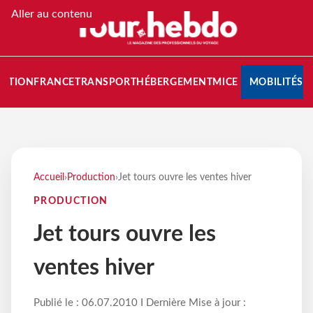
Aller au contenu
NATION
FRANCE
TRANSPORT
HÉBERGEMENT
MICE
MOBILITÉS
Accueil
›
Production
›
Jet tours ouvre les ventes hiver
PRODUCTION
Jet tours ouvre les
ventes hiver
Publié le : 06.07.2010 I Dernière Mise à jour :