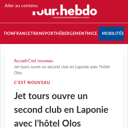
Aller au contenu
NATION
FRANCE
TRANSPORT
HÉBERGEMENT
MICE
MOBILITÉS
Accueil
›
C'est nouveau
›
Jet tours ouvre un second club en Laponie avec l’hôtel
Olos
C'EST NOUVEAU
Jet tours ouvre un
second club en Laponie
avec l’hôtel Olos