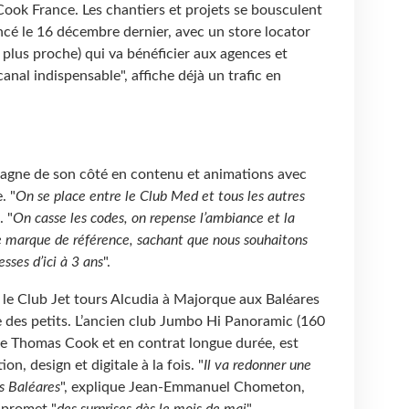
ook France. Les chantiers et projets se bousculent
cé le 16 décembre dernier, avec un store locator
e plus proche) qui va bénéficier aux agences et
canal indispensable", affiche déjà un trafic en
gagne de son côté en contenu et animations avec
. "
On se place entre le Club Med et tous les autres
. "
On casse les codes, on repense l’ambiance et la
marque de référence, sachant que nous souhaitons
ses d’ici à 3 ans
".
 le Club Jet tours Alcudia à Majorque aux Baléares
re des petits. L’ancien club Jumbo Hi Panoramic (160
e Thomas Cook et en contrat longue durée, est
n, design et digitale à la fois. "
Il va redonner une
s Baléares
", explique Jean-Emmanuel Chometon,