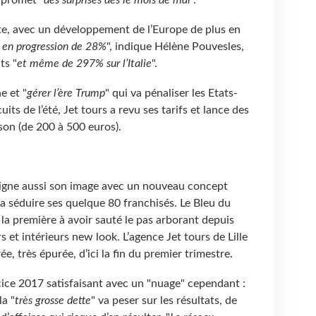
 promet "
des surprises dès le mois de mai
".
este, avec un développement de l’Europe de plus en
en progression de 28%
", indique Hélène Pouvesles,
ts "
et même de 297% sur l’Italie
".
e et "
gérer l’ère Trump
" qui va pénaliser les Etats-
its de l’été, Jet tours a revu ses tarifs et lance des
ison (de 200 à 500 euros).
soigne aussi son image avec un nouveau concept
va séduire ses quelque 80 franchisés. Le Bleu du
la première à avoir sauté le pas arborant depuis
 et intérieurs new look. L’agence Jet tours de Lille
ée, très épurée, d’ici la fin du premier trimestre.
ice 2017 satisfaisant avec un "nuage" cependant :
la "
très grosse dette
" va peser sur les résultats, de