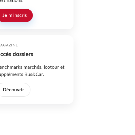
estinations.
Je m'inscris
AGAZINE
ccès dossiers
enchmarks marchés, Icotour et
uppléments Bus&Car.
Découvrir