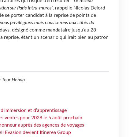
’affaires qui risque d’en résulter. "
Le réseau
tion sur Paris intra-muros
", rappelle Nicolas Delord
e se porter candidat à la reprise de points de
 nous privilégions mais nous serons aux côtés du
olidays, désigné comme mandataire jusqu’au 28
la reprise, étant un scenario qui irait bien au patron
r
Tour Hebdo
.
 d’immersion et d’apprentissage
es ventes pour 2028 le 5 août prochain
honneur auprès des agences de voyages
ell Evasion devient Itinerea Group