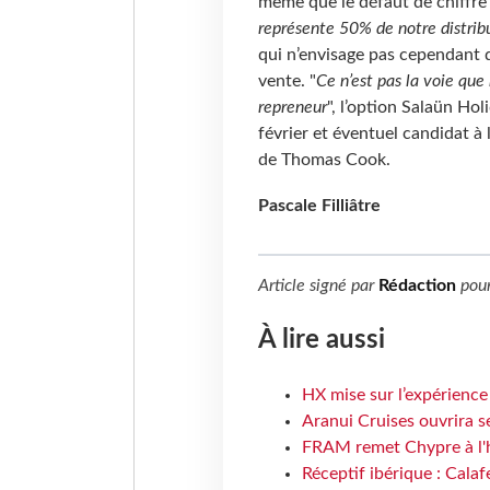
même que le défaut de chiffre d
représente 50% de notre distribu
qui n’envisage pas cependant d
vente. "
Ce n’est pas la voie que
repreneur
", l’option Salaün H
février et éventuel candidat à 
de Thomas Cook.
Pascale Filliâtre
Article signé par
Rédaction
pou
À lire aussi
HX mise sur l’expérience
Aranui Cruises ouvrira s
FRAM remet Chypre à l'
Réceptif ibérique : Calaf