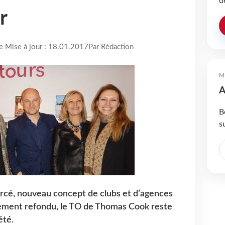
d
r
re Mise à jour : 18.01.2017
Par Rédaction
M
A
B
s
rcé, nouveau concept de clubs et d’agences
rement refondu, le TO de Thomas Cook reste
été.