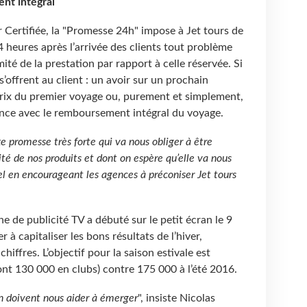
nt intégral
 Certifiée, la "Promesse 24h" impose à Jet tours de
4 heures après l’arrivée des clients tout problème
té de la prestation par rapport à celle réservée. Si
s’offrent au client : un avoir sur un prochain
rix du premier voyage ou, purement et simplement,
ance avec le remboursement intégral du voyage.
promesse très forte qui va nous obliger à être
ité de nos produits et dont on espère qu’elle va nous
l en encourageant les agences à préconiser Jet tours
 de publicité TV a débuté sur le petit écran le 9
r à capitaliser les bons résultats de l’hiver,
iffres. L’objectif pour la saison estivale est
ont 130 000 en clubs) contre 175 000 à l’été 2016.
ion doivent nous aider à émerger
", insiste Nicolas