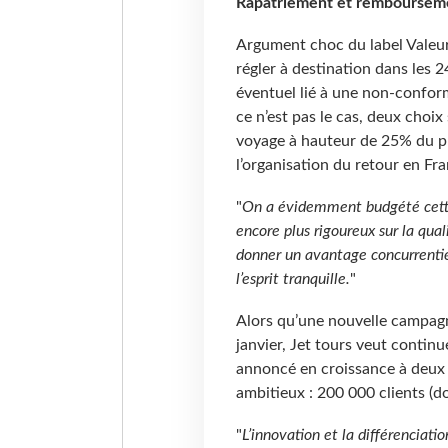
Rapatriement et rembourseme
Argument choc du label Valeur
régler à destination dans les 2
éventuel lié à une non-conformi
ce n’est pas le cas, deux choix 
voyage à hauteur de 25% du p
l’organisation du retour en Fr
"
On a évidemment budgété cette 
encore plus rigoureux sur la qual
donner un avantage concurrentie
l’esprit tranquille.
"
Alors qu’une nouvelle campagne
janvier, Jet tours veut continue
annoncé en croissance à deux ch
ambitieux : 200 000 clients (d
"
L’innovation et la différenciat