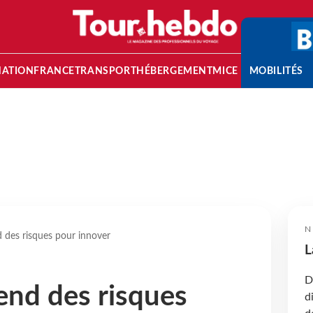
NATION
FRANCE
TRANSPORT
HÉBERGEMENT
MICE
MOBILITÉS
N
d des risques pour innover
L
D
rend des risques
d