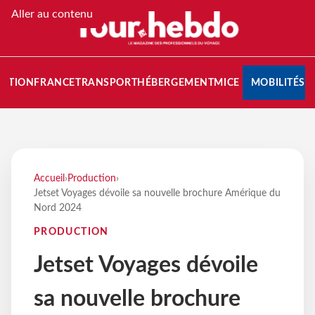
Aller au contenu
NATION
FRANCE
TRANSPORT
HÉBERGEMENT
MICE
MOBILITÉS
Accueil
›
Production
›
Jetset Voyages dévoile sa nouvelle brochure Amérique du
Nord 2024
PRODUCTION
Jetset Voyages dévoile
sa nouvelle brochure