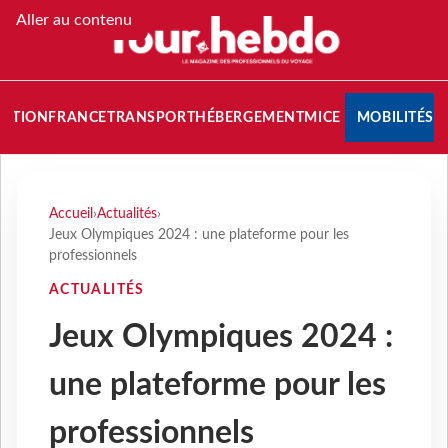
Aller au contenu
NATION
FRANCE
TRANSPORT
HÉBERGEMENT
MICE
MOBILITÉS
Accueil
›
Actualités
›
Jeux Olympiques 2024 : une plateforme pour les
professionnels
ACTUALITÉS
Jeux Olympiques 2024 :
une plateforme pour les
professionnels