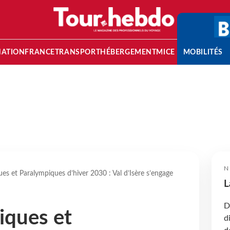
NATION
FRANCE
TRANSPORT
HÉBERGEMENT
MICE
MOBILITÉS
N
s et Paralympiques d’hiver 2030 : Val d’Isère s’engage
L
D
iques et
d