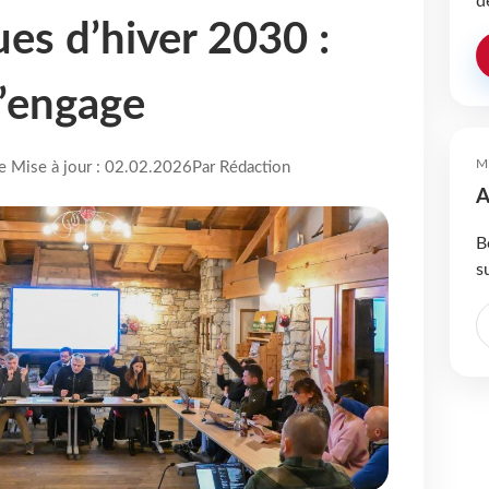
d
es d’hiver 2030 :
s’engage
M
re Mise à jour : 02.02.2026
Par Rédaction
A
B
s