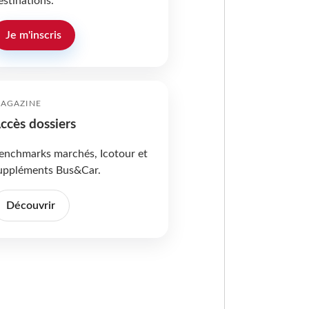
estinations.
Je m'inscris
AGAZINE
ccès dossiers
enchmarks marchés, Icotour et
uppléments Bus&Car.
Découvrir