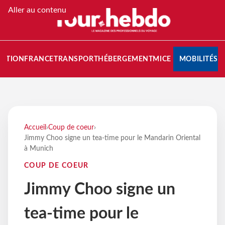
Aller au contenu
NATION
FRANCE
TRANSPORT
HÉBERGEMENT
MICE
MOBILITÉS
Accueil
›
Coup de coeur
›
Jimmy Choo signe un tea-time pour le Mandarin Oriental
à Munich
COUP DE COEUR
Jimmy Choo signe un
tea-time pour le