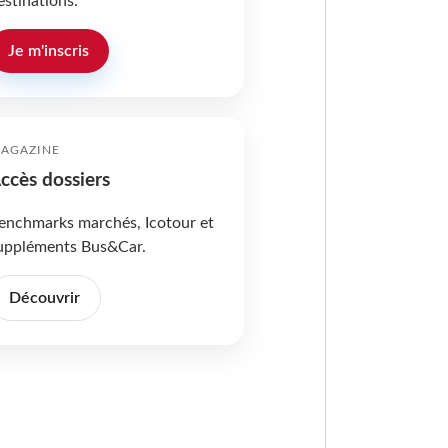
estinations.
Je m'inscris
AGAZINE
ccès dossiers
enchmarks marchés, Icotour et
uppléments Bus&Car.
Découvrir