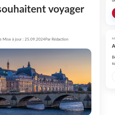
d
 souhaitent voyager
M
re Mise à jour : 25.09.2024
Par Rédaction
A
B
s