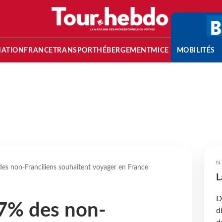
NATION
FRANCE
TRANSPORT
HÉBERGEMENT
MICE
MOBILITÉS
N
es non-Franciliens souhaitent voyager en France
L
D
57% des non-
d