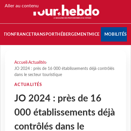
Aller au contenu
NATION
FRANCE
TRANSPORT
HÉBERGEMENT
MICE
MOBILITÉS
Accueil
›
Actualités
›
JO 2024 : près de 16 000 établissements déjà contrôlés
dans le secteur touristique
ACTUALITÉS
JO 2024 : près de 16
000 établissements déjà
contrôlés dans le