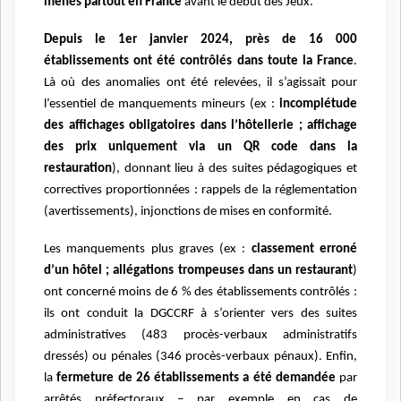
menés partout en France
avant le début des Jeux.
Depuis le 1er janvier 2024, près de 16 000
établissements ont été contrôlés dans toute la France
.
Là où des anomalies ont été relevées, il s’agissait pour
l’essentiel de manquements mineurs (ex :
incomplétude
des affichages obligatoires dans l’hôtellerie ; affichage
des prix uniquement via un QR code dans la
restauration
), donnant lieu à des suites pédagogiques et
correctives proportionnées : rappels de la réglementation
(avertissements), injonctions de mises en conformité.
Les manquements plus graves (ex :
classement erroné
d’un hôtel ; allégations trompeuses dans un restaurant
)
ont concerné moins de 6 % des établissements contrôlés :
ils ont conduit la DGCCRF à s’orienter vers des suites
administratives (483 procès-verbaux administratifs
dressés) ou pénales (346 procès-verbaux pénaux). Enfin,
la
fermeture de 26 établissements a été demandée
par
arrêtés préfectoraux – par exemple en cas de