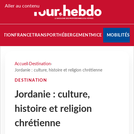
Aller au contenu
NATION
FRANCE
TRANSPORT
HÉBERGEMENT
MICE
MOBILITÉS
Accueil
›
Destination
›
Jordanie : culture, histoire et religion chrétienne
DESTINATION
Jordanie : culture,
histoire et religion
chrétienne