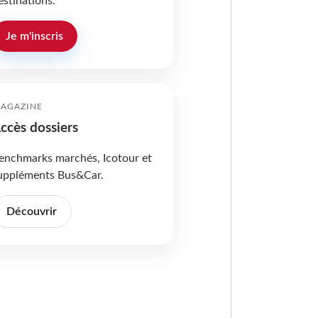
estinations.
Je m'inscris
AGAZINE
ccès dossiers
enchmarks marchés, Icotour et
uppléments Bus&Car.
Découvrir