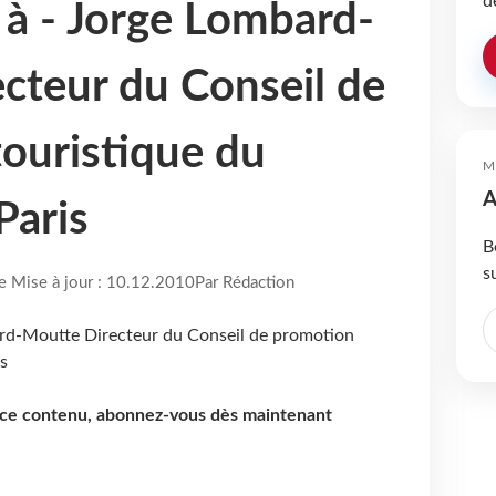
d
 à - Jorge Lombard-
cteur du Conseil de
ouristique du
M
A
Paris
B
s
re Mise à jour : 10.12.2010
Par Rédaction
e ce contenu, abonnez-vous dès maintenant