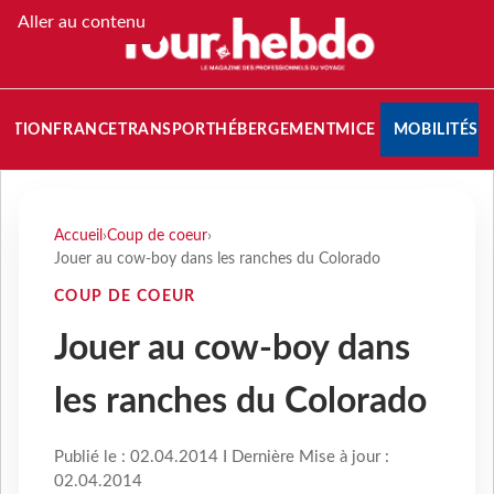
Aller au contenu
NATION
FRANCE
TRANSPORT
HÉBERGEMENT
MICE
MOBILITÉS
Accueil
›
Coup de coeur
›
Jouer au cow-boy dans les ranches du Colorado
COUP DE COEUR
Jouer au cow-boy dans
les ranches du Colorado
Publié le : 02.04.2014 I Dernière Mise à jour :
02.04.2014